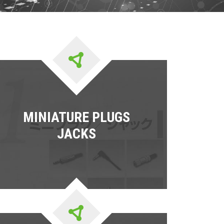
MINIATURE PLUGS
JACKS