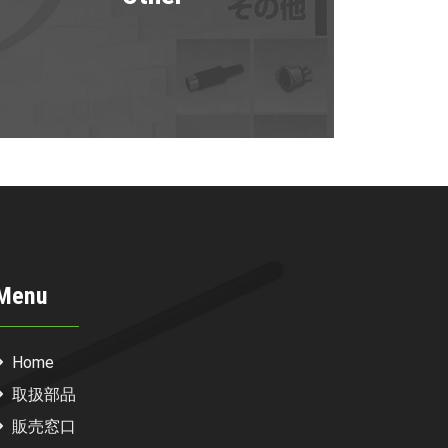
Menu
Home
取扱部品
販売窓口