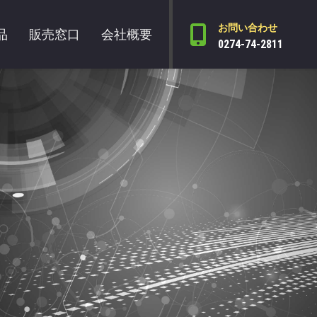
お問い合わせ
品
販売窓口
会社概要
0274-74-2811