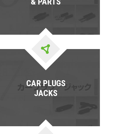
& PARTS
CAR PLUGS
JACKS