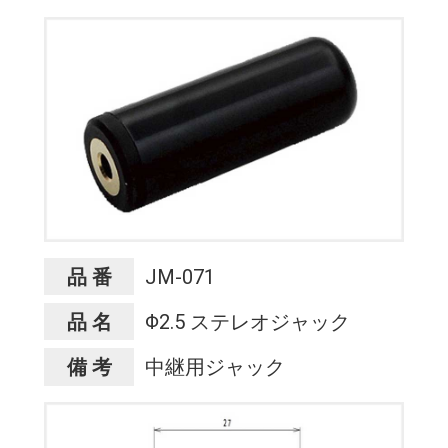
品 番
JM-071
品 名
Φ2.5 ステレオジャック
備 考
中継用ジャック