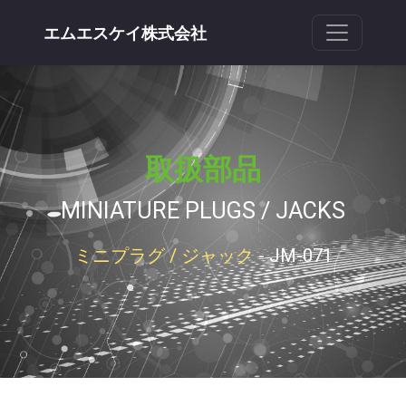
エムエスケイ株式会社
取扱部品
MINIATURE PLUGS / JACKS
ミニプラグ / ジャック
- JM-071