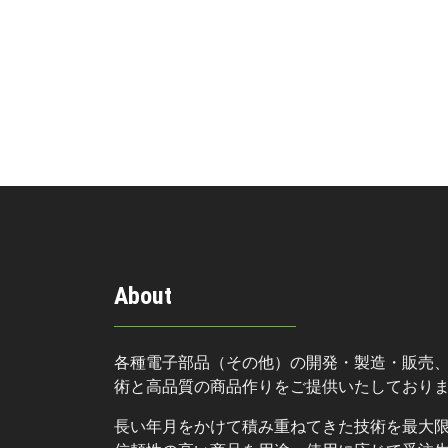
About
各種電子部品（その他）の開発・製造・販売
術と高品質の商品作りをご提供いたしており
長い年月をかけて積み重ねてきた技術を最大限