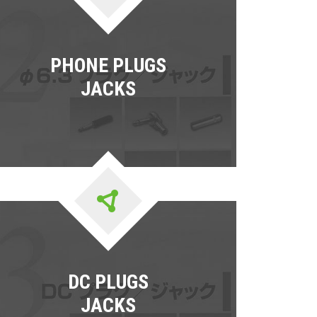
PHONE PLUGS
JACKS
DC PLUGS
JACKS