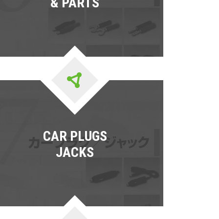
& PARTS
CAR PLUGS
JACKS