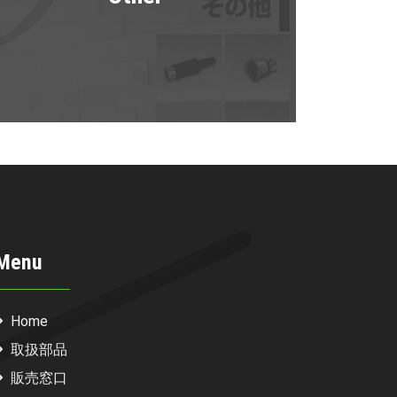
Menu
Home
取扱部品
販売窓口