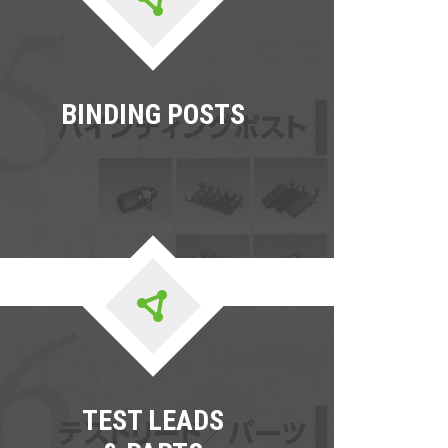
BINDING POSTS
TEST LEADS