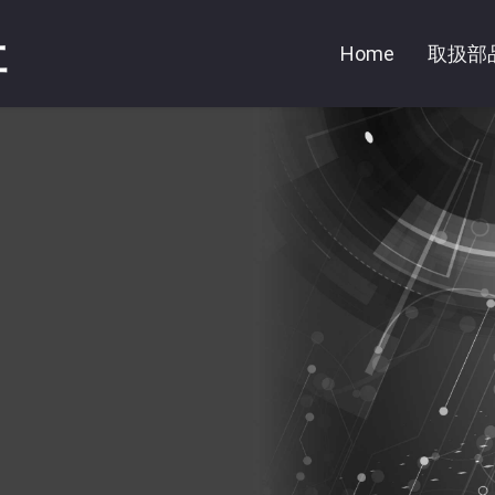
社
Home
取扱部