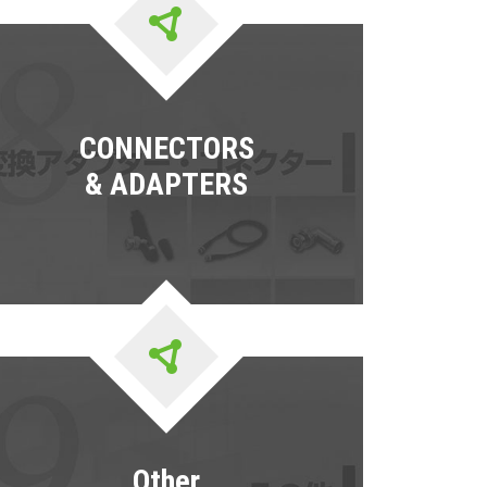
CONNECTORS
& ADAPTERS
Other