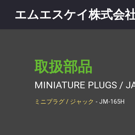
エムエスケイ株式会
取扱部品
MINIATURE PLUGS / J
ミニプラグ / ジャック
- JM-165H