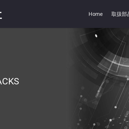
社
Home
取扱部
ACKS