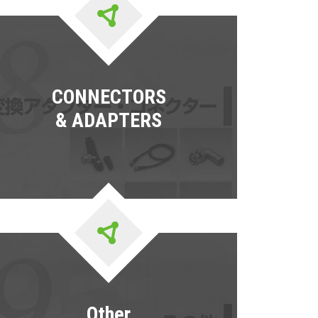
CONNECTORS
& ADAPTERS
Other