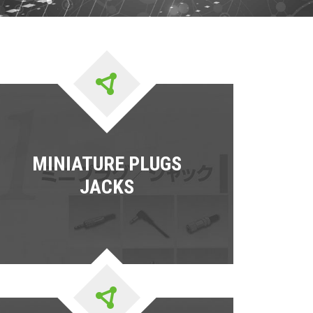
MINIATURE PLUGS
JACKS