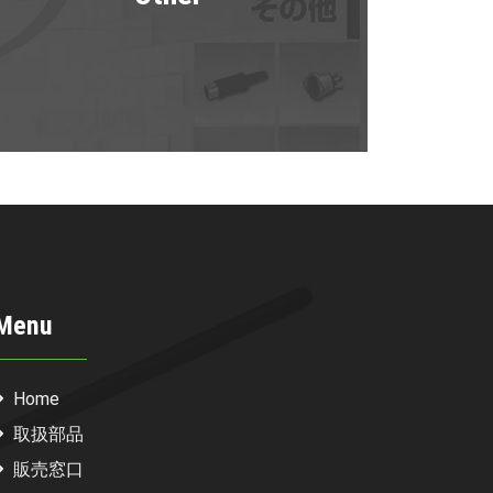
Menu
Home
取扱部品
販売窓口