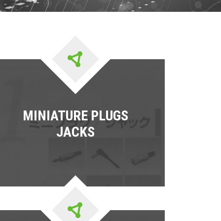
MINIATURE PLUGS
JACKS