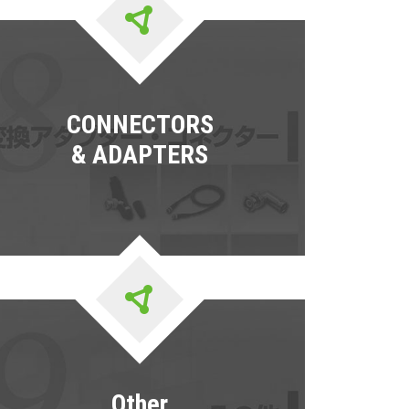
CONNECTORS
& ADAPTERS
Other