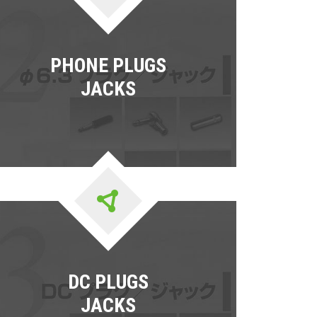
PHONE PLUGS
JACKS
DC PLUGS
JACKS