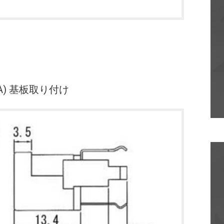
V 1A) 基板取り付け