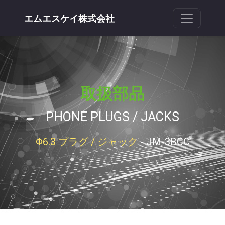
エムエスケイ株式会社
取扱部品
PHONE PLUGS / JACKS
Φ6.3 プラグ / ジャック
- JM-3BCC