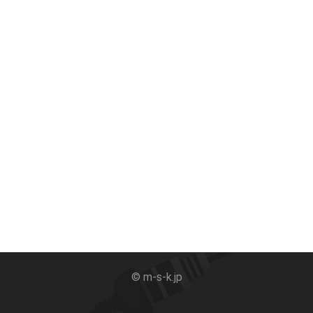
© m-s-k.jp