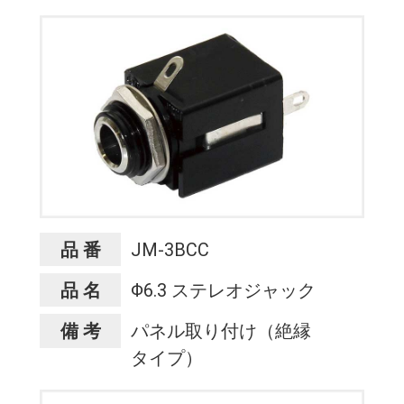
品 番
JM-3BCC
品 名
Φ6.3 ステレオジャック
備 考
パネル取り付け（絶縁
タイプ）