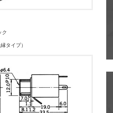
ック
絶縁タイプ）