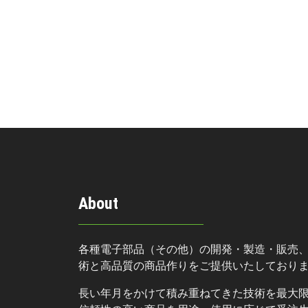
About
各種電子部品（その他）の開発・製造・販売
術と高品質の商品作りをご提供いたしており
長い年月をかけて積み重ねてきた技術を最大限