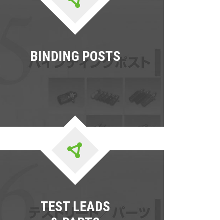
BINDING POSTS
TEST LEADS