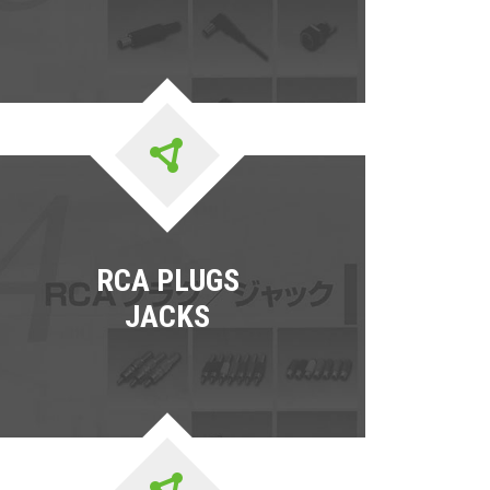
RCA PLUGS
JACKS