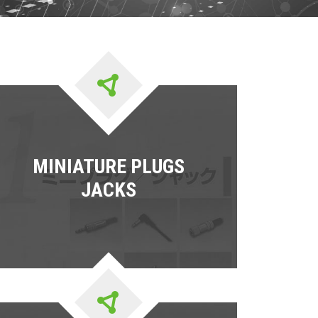
MINIATURE PLUGS
JACKS