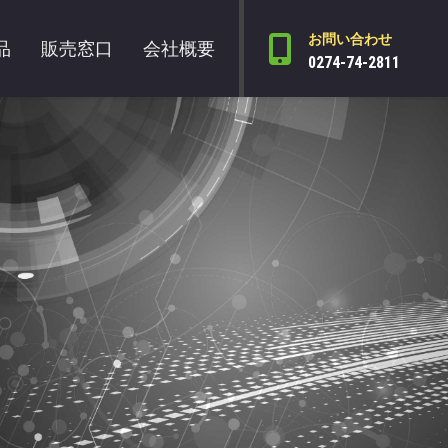
お問い合わせ
品
販売窓口
会社概要
0274-74-2811