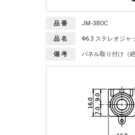
品 番
JM-3BOC
品 名
Φ6.3 ステレオジャ
備 考
パネル取り付け（