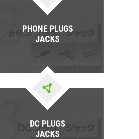
PHONE PLUGS
JACKS
DC PLUGS
JACKS