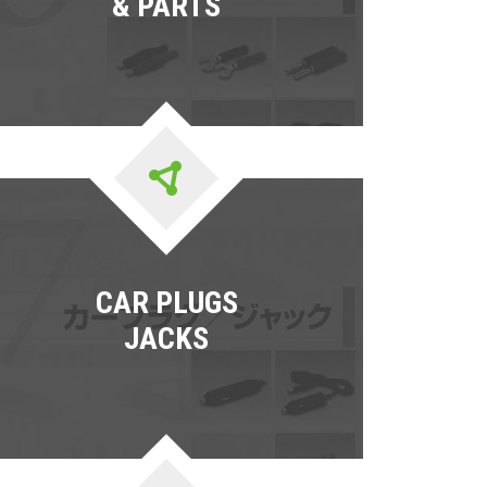
& PARTS
CAR PLUGS
JACKS