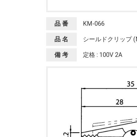
品 番
KM-066
品 名
シールドクリップ (
備 考
定格 : 100V 2A