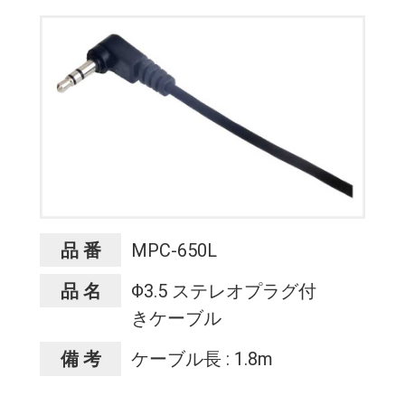
品 番
MPC-650L
品 名
Φ3.5 ステレオプラグ付
きケーブル
備 考
ケーブル長 : 1.8m