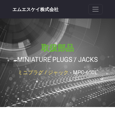
エムエスケイ株式会社
取扱部品
MINIATURE PLUGS / JACKS
ミニプラグ / ジャック
- MPC-650L