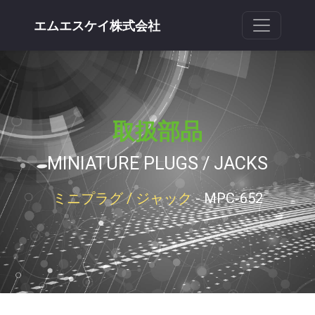
エムエスケイ株式会社
取扱部品
MINIATURE PLUGS / JACKS
ミニプラグ / ジャック
- MPC-652