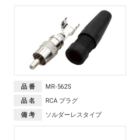
品 番
MR-562S
品 名
RCA プラグ
備 考
ソルダーレスタイプ