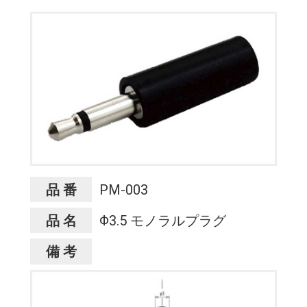
品 番
PM-003
品 名
Φ3.5 モノラルプラグ
備 考