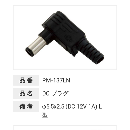
品 番
PM-137LN
品 名
DC プラグ
備 考
φ5.5x2.5 (DC 12V 1A) L
型