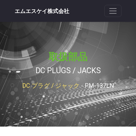
エムエスケイ株式会社
取扱部品
DC PLUGS / JACKS
DC プラグ / ジャック
- PM-137LN