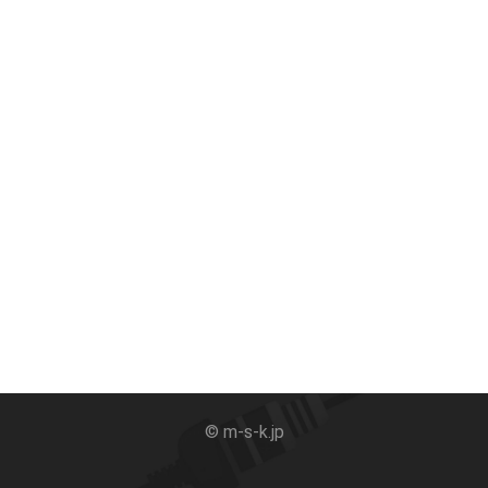
© m-s-k.jp